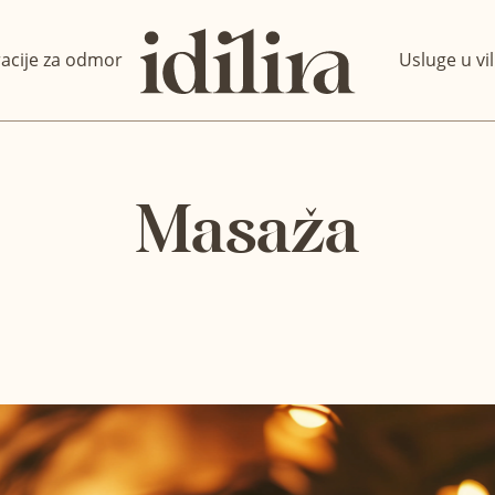
racije za odmor
Usluge u vil
Masaža