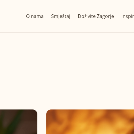
O nama
Smještaj
Doživite Zagorje
Inspi
O nama
Smještaj
Doživite Zagorje
Inspiracije za