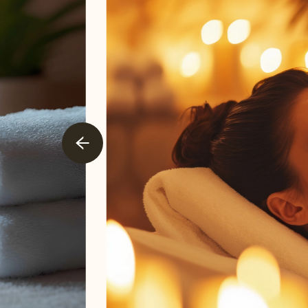
odmor
Usluge u vili
Ostale usluge
Kontakt