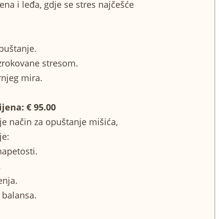
mena i leđa, gdje se stres najčešće
puštanje.
uzrokovane stresom.
rnjeg mira.
ijena: € 95.00
je način za opuštanje mišića,
je:
apetosti.
.
enja.
 balansa.