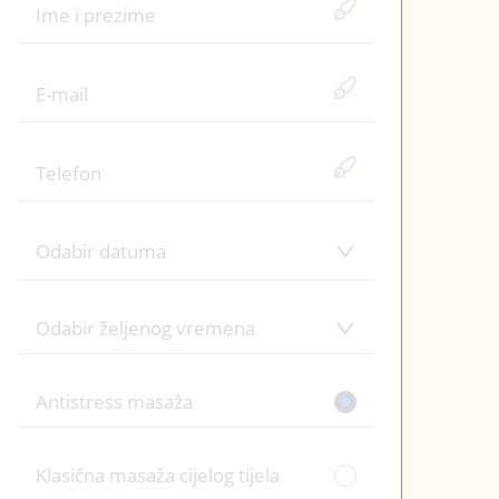
Odabir datuma
Odabir željenog vremena
Antistress masaža
09:00
Klasična masaža cijelog tijela
09:30