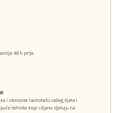
snije 48 h prije.
00
a i obnovite ravnotežu vašeg tijela i
uće tehnike koje ciljano djeluju na